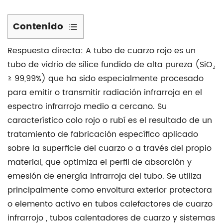
Contenido
1
Respuesta directa:
A
tubo de cuarzo rojo
es un
Aplicaciones
tubo de vidrio de sílice fundido de alta pureza (SiO₂
principales
≥ 99,99%) que ha sido especialmente procesado
de
para emitir o transmitir radiación infrarroja en el
los
espectro infrarrojo medio a cercano. Su
tubos
de
característico colo rojo o rubí es el resultado de un
cuarzo
tratamiento de fabricación específico aplicado
rojo
sobre la superficie del cuarzo o a través del propio
en
material, que optimiza el perfil de absorción y
todas
emesión de energía infrarroja del tubo. Se utiliza
las
principalmente como envoltura exterior protectora
industrias
o elemento activo en
tubos calefactores de cuarzo
1.1
infrarrojo
,
tubos calentadores de cuarzo
y sistemas