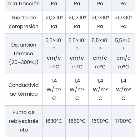
a la tracción
Pa
Pa
Pa
Pa
Fuerza de
>1,1×10⁹
>1,1×10⁹
>1,1×10⁹
>1,1×10⁹
compresión
Pa
Pa
Pa
Pa
5,5×10⁻
5,5×10⁻
5,5×10⁻
5,5×10⁻
Expansión
⁷
⁷
⁷
⁷
térmica
cm/c
cm/c
cm/c
cm/c
(20–300°C)
m°C
m°C
m°C
m°C
1,4
1,4
1,4
1,4
Conductivid
W/m°
W/m°
W/m°
W/m°
ad térmica
C
C
C
C
Punto de
reblyecimie
1630°C
1680°C
1690°C
1700°C
nto