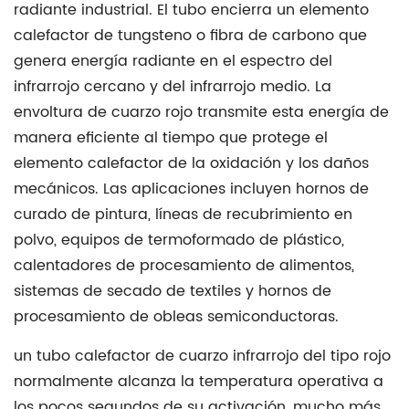
2.2
radiante industrial. El tubo encierra un elemento
Tolerancias
calefactor de tungsteno o fibra de carbono que
dimensionales
genera energía radiante en el espectro del
para
infrarrojo cercano y del infrarrojo medio. La
tubos
envoltura de cuarzo rojo transmite esta energía de
de
manera eficiente al tiempo que protege el
cuarzo
elemento calefactor de la oxidación y los daños
transparentes
mecánicos. Las aplicaciones incluyen hornos de
2.3
curado de pintura, líneas de recubrimiento en
Propiedades
polvo, equipos de termoformado de plástico,
físicas
calentadores de procesamiento de alimentos,
y
sistemas de secado de textiles y hornos de
térmicas
procesamiento de obleas semiconductoras.
por
grado
un
tubo calefactor de cuarzo infrarrojo
del tipo rojo
3
normalmente alcanza la temperatura operativa a
Tubo
los pocos segundos de su activación, mucho más