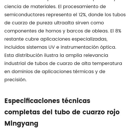
Acerca
ciencia de materiales. El procesamiento de
de
semiconductores representa el 12%, donde los tubos
Productos
de cuarzo de pureza ultraalta sirven como
de
componentes de hornos y barcos de obleas. El 8%
cuarzo
restante cubre aplicaciones especializadas,
Yancheng
incluidos sistemas UV e instrumentación óptica.
Mingyang
Esta distribución ilustra la amplia relevancia
Co.,
industrial de
tubos de cuarzo de alta temperatura
Ltd.
en dominios de aplicaciones térmicas y de
7
precisión.
Preguntas
frecuentes
Especificaciones técnicas
completas del tubo de cuarzo rojo
Mingyang