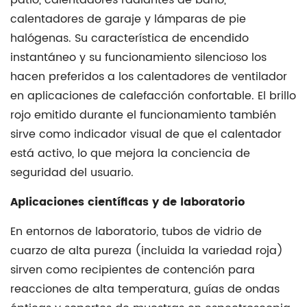
ecosistema
patio, calentadores radiantes de baño,
más
calentadores de garaje y lámparas de pie
amplio
halógenas. Su característica de encendido
de
instantáneo y su funcionamiento silencioso los
productos
hacen preferidos a los calentadores de ventilador
de
en aplicaciones de calefacción confortable. El brillo
vidrio
rojo emitido durante el funcionamiento también
de
sirve como indicador visual de que el calentador
cuarzo
está activo, lo que mejora la conciencia de
4.1
seguridad del usuario.
Formas
Aplicaciones científicas y de laboratorio
estructurales
de
En entornos de laboratorio,
tubos de vidrio de
vidrio
cuarzo de alta pureza
(incluida la variedad roja)
de
sirven como recipientes de contención para
cuarzo
reacciones de alta temperatura, guías de ondas
4.2