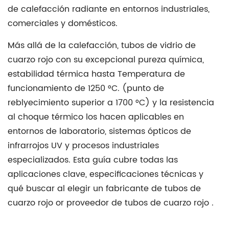
Sistemas
de calefacción radiante en entornos industriales,
de
comerciales y domésticos.
calefacción
Más allá de la calefacción,
tubos de vidrio de
por
cuarzo rojo
infrarrojos
con su excepcional pureza química,
industriales
estabilidad térmica hasta
Temperatura de
1.2
funcionamiento de 1250 °C.
(punto de
Aparatos
reblyecimiento superior a 1700 °C) y la resistencia
de
al choque térmico los hacen aplicables en
calefacción
entornos de laboratorio, sistemas ópticos de
domésticos
infrarrojos UV y procesos industriales
y
especializados. Esta guía cubre todas las
comerciales
aplicaciones clave, especificaciones técnicas y
1.3
qué buscar al elegir un
fabricante de tubos de
Aplicaciones
cuarzo rojo
or
proveedor de tubos de cuarzo rojo
.
científicas
y