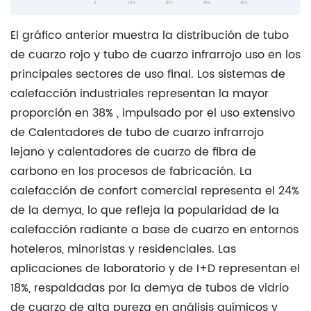
0
10%
20%
30%
40%
de
curación
El gráfico anterior muestra la distribución de
tubo
sonora
de cuarzo rojo
y
tubo de cuarzo infrarrojo
uso en los
5
principales sectores de uso final. Los sistemas de
Cómo
calefacción industriales representan la mayor
especificar
proporción en
38%
, impulsado por el uso extensivo
un
de
Calentadores de tubo de cuarzo infrarrojo
tubo
lejano
y
calentadores de cuarzo de fibra de
de
carbono
en los procesos de fabricación. La
cuarzo
calefacción de confort comercial representa el 24%
rojo
de la demya, lo que refleja la popularidad de la
personalizado
calefacción radiante a base de cuarzo en entornos
para
hoteleros, minoristas y residenciales. Las
su
aplicaciones de laboratorio y de I+D representan el
aplicación
18%, respaldadas por la demya de tubos de vidrio
6
de cuarzo de alta pureza en análisis químicos y