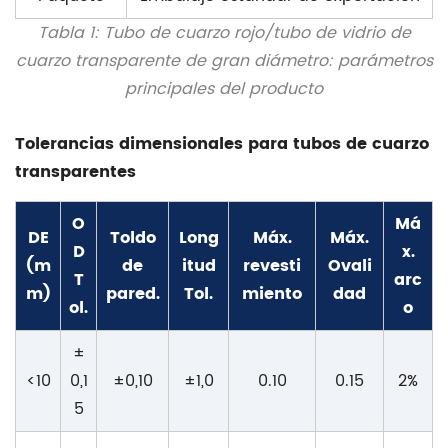
Tabla 1: Tubo de cuarzo rojo/tubo de vidrio de
cuarzo transparente de gran diámetro: parámetros
principales del producto
Tolerancias dimensionales para tubos de cuarzo
transparentes
O
Má
DE
Toldo
Long
Máx.
Máx.
D
x.
(m
de
itud
revesti
Ovali
T
arc
m)
pared.
Tol.
miento
dad
ol.
o
±
<10
0,1
±0,10
±1,0
0.10
0.15
2%
5