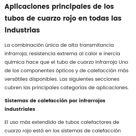
Aplicaciones principales de los
de
laboratorio
tubos de cuarzo rojo en todas las
2
industrias
Especificaciones
técnicas
La combinación única de alta transmitancia
completas
infrarroja, resistencia extrema al calor e inercia
del
química hace que el
tubo de cuarzo infrarrojo
Uno
tubo
de los componentes ópticos y de calefacción más
de
versátiles disponibles. Las siguientes secciones
cuarzo
cubren las principales categorías de aplicaciones.
rojo
Mingyang
Sistemas de calefacción por infrarrojos
2.1
industriales
Parámetros
del
El uso más extendido de
tubos calefactores de
producto
cuarzo rojo
está en los sistemas de calefacción