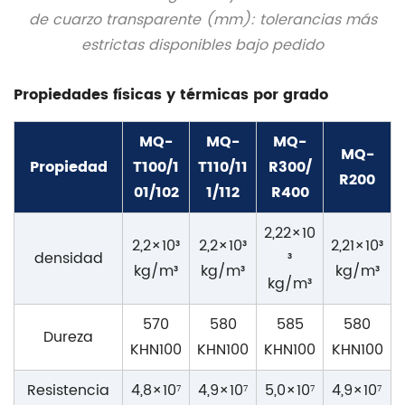
de cuarzo transparente (mm): tolerancias más
estrictas disponibles bajo pedido
Propiedades físicas y térmicas por grado
MQ-
MQ-
MQ-
MQ-
Propiedad
T100/1
T110/11
R300/
R200
01/102
1/112
R400
2,22×10
2,2×10³
2,2×10³
2,21×10³
densidad
³
kg/m³
kg/m³
kg/m³
kg/m³
570
580
585
580
Dureza
KHN100
KHN100
KHN100
KHN100
Resistencia
4,8×10⁷
4,9×10⁷
5,0×10⁷
4,9×10⁷