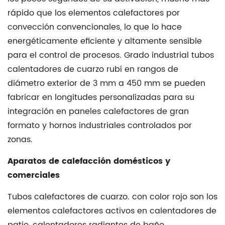
de
rápido que los elementos calefactores por
cuarzo
convección convencionales, lo que lo hace
rojo
energéticamente eficiente y altamente sensible
frente
para el control de procesos. Grado industrial
tubos
a
calentadores de cuarzo rubí
en rangos de
otros
diámetro exterior de 3 mm a 450 mm se pueden
materiales
fabricar en longitudes personalizadas para su
de
integración en paneles calefactores de gran
tubos
formato y hornos industriales controlados por
calefactores:
zonas.
una
comparación
Aparatos de calefacción domésticos y
de
comerciales
rendimiento
Tubos calefactores de cuarzo.
con color rojo son los
4
elementos calefactores activos en calentadores de
El