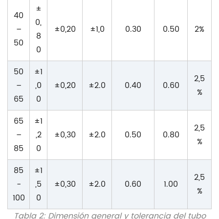
±
40
0,
–
±0,20
±1,0
0.30
0.50
2%
8
50
0
50
±1
2,5
–
,0
±0,20
±2.0
0.40
0.60
%
65
0
65
±1
2,5
–
,2
±0,30
±2.0
0.50
0.80
%
85
0
85
±1
2,5
-
,5
±0,30
±2.0
0.60
1.00
%
100
0
Tabla 2: Dimensión general y tolerancia del tubo