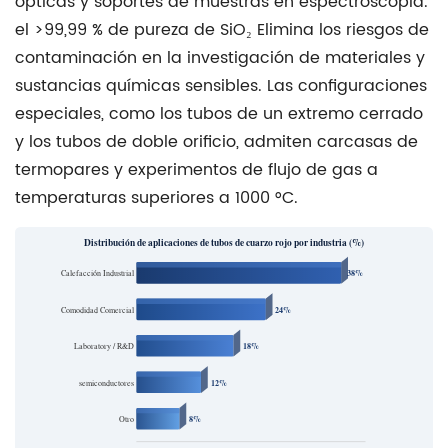
ópticas y soportes de muestras en espectroscopia.
Instrumentos
el
>99,99 % de pureza de SiO₂
Elimina los riesgos de
analíticos
contaminación en la investigación de materiales y
y
sustancias químicas sensibles. Las configuraciones
de
especiales, como los tubos de un extremo cerrado
laboratorio
y los tubos de doble orificio, admiten carcasas de
4.3
termopares y experimentos de flujo de gas a
Productos
temperaturas superiores a 1000 °C.
de
calefacción
Distribución de aplicaciones de tubos de cuarzo rojo por industria (%)
e
infrarrojos
Calefacción Industrial
38%
4.4
Comodidad Comercial
24%
Instrumentos
Laboratory / R&D
18%
de
vidrio
semiconductores
12%
especializados
Otro
8%
y