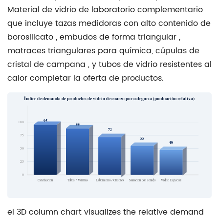
Material de vidrio de laboratorio complementario
que incluye
tazas medidoras con alto contenido de
borosilicato
,
embudos de forma triangular
,
matraces triangulares
para química,
cúpulas de
cristal de campana
, y
tubos de vidrio resistentes al
calor
completar la oferta de productos.
Índice de demanda de productos de vidrio de cuarzo por categoría (puntuación relativa)
95
100
88
72
75
55
48
50
25
0
Calefacción
Tubos / Varillas
Laboratorio / Crisoles
Sanación con sonido
Vidrio Especial
el 3D column chart visualizes the relative demand