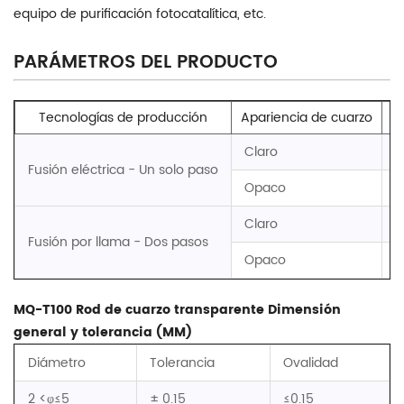
equipo de purificación fotocatalítica, etc.
PARÁMETROS DEL PRODUCTO
Tecnologías de producción
Apariencia de cuarzo
R
Claro
2
Fusión eléctrica - Un solo paso
Opaco
2
Claro
2
Fusión por llama - Dos pasos
Opaco
2
MQ-T100 Rod de cuarzo transparente Dimensión
general y tolerancia (MM)
Diámetro
Tolerancia
Ovalidad
2 <φ≤5
± 0.15
≤0.15