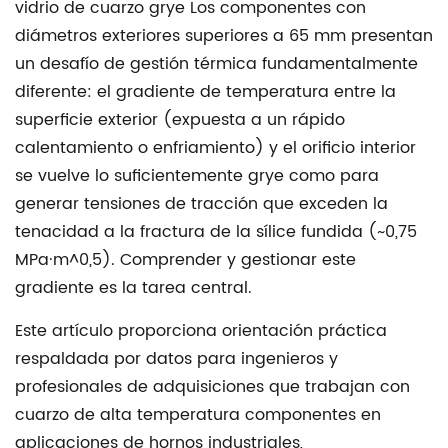
vidrio de cuarzo grye
Los componentes con
la
diámetros exteriores superiores a 65 mm presentan
física
un desafío de gestión térmica fundamentalmente
del
diferente: el gradiente de temperatura entre la
gradiente
superficie exterior (expuesta a un rápido
térmico
calentamiento o enfriamiento) y el orificio interior
3
se vuelve lo suficientemente grye como para
Selección
generar tensiones de tracción que exceden la
del
tenacidad a la fractura de la sílice fundida (~0,75
grado
MPa·m^0,5). Comprender y gestionar este
de
gradiente es la tarea central.
cuarzo:
combinación
Este artículo proporciona orientación práctica
del
respaldada por datos para ingenieros y
material
profesionales de adquisiciones que trabajan con
con
cuarzo de alta temperatura
componentes en
la
aplicaciones de hornos industriales,