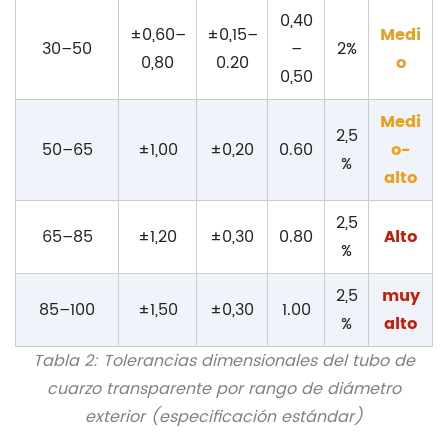
0,40
±0,60–
±0,15–
Medi
30–50
–
2%
0,80
0.20
o
0,50
Medi
2,5
50–65
±1,00
±0,20
0.60
o-
%
alto
2,5
65–85
±1,20
±0,30
0.80
Alto
%
2,5
muy
85–100
±1,50
±0,30
1.00
%
alto
Tabla 2: Tolerancias dimensionales del tubo de
cuarzo transparente por rango de diámetro
exterior (especificación estándar)