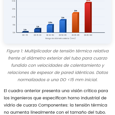
2,85x
3.0x
de
2,5x
2,4x
Productos
2.0x
de
1,9x
1,55x
1,5x
cuarzo
1,2x
1,0x
Yancheng
1,0x
DO <15
DO 15-30
DE 30-50
DE 50-65
DE 65-85
DE 85-100
Rango de diámetro exterior (mm)
Mingyang
Co.,
Figura 1: Multiplicador de tensión térmica relativa
Ltd.
frente al diámetro exterior del tubo para cuarzo
9
fundido con velocidades de calentamiento y
Preguntas
relaciones de espesor de pared idénticas. Datos
frecuentes
normalizados a una DO <15 mm inicial.
El cuadro anterior presenta una visión crítica para
los ingenieros que especifican
horno industrial de
vidrio de cuarzo
Componentes: la tensión térmica
no aumenta linealmente con el tamaño del tubo.