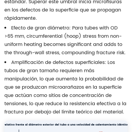
estándar. Superar este umbral inicia microfisuras
7
en los defectos de la superficie que se propagan
Condición
rápidamente.
y
manipulación
Efecto de gran diámetro:
Para tubes with OD
de
>65 mm, circumferential (hoop) stress from non-
la
uniform heating becomes significant and adds to
superficie:
the through-wall stress, compounding fracture risk.
protección
Amplificación de defectos superficiales:
Los
de
tubos de gran tamaño requieren más
la
manipulación, lo que aumenta la probabilidad de
superficie
que se produzcan microarañazos en la superficie
exterior
que actúan como sitios de concentración de
crítica
tensiones, lo que reduce la resistencia efectiva a la
para
fractura por debajo del límite teórico del material.
fracturas
8
co relativo frente al diámetro exterior del tubo a una velocidad de calentamiento idéntica 
Acerca