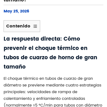
tamaño?
May 25, 2026
Contenido
1
La respuesta directa: Cómo
La
respuesta
prevenir el choque térmico en
directa:
tubos de cuarzo de horno de gran
Cómo
prevenir
tamaño
el
choque
El choque térmico en tubos de cuarzo de gran
térmico
diámetro se previene mediante cuatro estrategias
en
principales: velocidades de rampa de
tubos
calentamiento y enfriamiento controladas
de
(normalmente ≤5 °C/min para tubos con diámetro