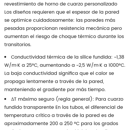
de
revestimiento de horno de cuarzo personalizado
tensiones
Los diseños requieren que el espesor de la pared
en
se optimice cuidadosamente: las paredes más
los
pesadas proporcionan resistencia mecánica pero
puntos
aumentan el riesgo de choque térmico durante los
de
transitorios.
contacto
6
Conductividad térmica de la sílice fundida:
~1,38
Tolerancias
W/m·K a 25°C, aumentando a ~2,5 W/m·K a 1000°C.
dimensionales:
La baja conductividad significa que el calor se
comprensión
propaga lentamente a través de la pared,
de
manteniendo el gradiente por más tiempo.
las
ΔT máximo seguro (regla general):
Para
cuarzo
especificaciones
fundido transparente
En los tubos, el diferencial de
para
temperatura crítico a través de la pared es de
tubos
aproximadamente 200 a 250 °C para los grados
grandes