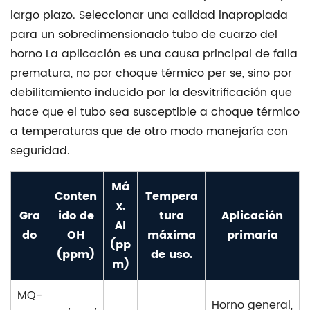
largo plazo. Seleccionar una calidad inapropiada
para un sobredimensionado
tubo de cuarzo del
horno
La aplicación es una causa principal de falla
prematura, no por choque térmico per se, sino por
debilitamiento inducido por la desvitrificación que
hace que el tubo sea susceptible a choque térmico
a temperaturas que de otro modo manejaría con
seguridad.
Má
Conten
Tempera
x.
Gra
ido de
tura
Aplicación
Al
do
OH
máxima
primaria
(pp
(ppm)
de uso.
m)
MQ-
Horno general,