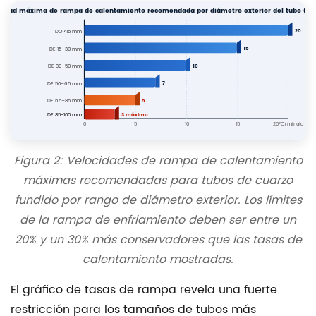
cidad máxima de rampa de calentamiento recomendada por diámetro exterior del tubo (°C
20
DO <15 mm
15
DE 15–30 mm
10
DE 30–50 mm
7
DE 50–65 mm
5
DE 65–85 mm
3 máximo
DE 85-100 mm
0
5
10
15
20°C/minuto
Figura 2: Velocidades de rampa de calentamiento
máximas recomendadas para tubos de cuarzo
fundido por rango de diámetro exterior. Los límites
de la rampa de enfriamiento deben ser entre un
20% y un 30% más conservadores que las tasas de
calentamiento mostradas.
El gráfico de tasas de rampa revela una fuerte
restricción para los tamaños de tubos más