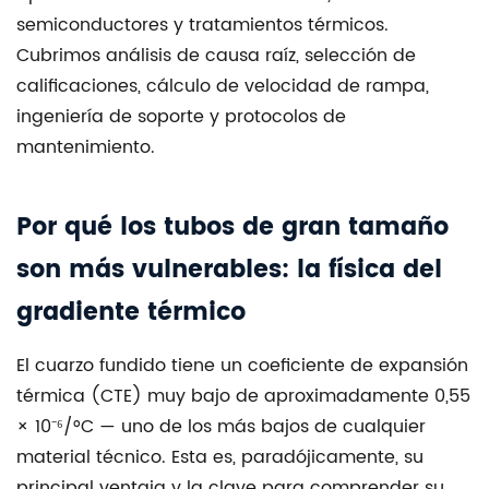
temperatura
semiconductores y tratamientos térmicos.
de
Cubrimos análisis de causa raíz, selección de
aplicación
calificaciones, cálculo de velocidad de rampa,
4
ingeniería de soporte y protocolos de
Tarifas
mantenimiento.
de
rampa
controladas:
Por qué los tubos de gran tamaño
la
son más vulnerables: la física del
medida
de
gradiente térmico
prevención
más
El cuarzo fundido tiene un coeficiente de expansión
eficaz
térmica (CTE) muy bajo de aproximadamente
0,55
4.1
× 10⁻⁶/°C
— uno de los más bajos de cualquier
Protocolo
material técnico. Esta es, paradójicamente, su
de
principal ventaja y la clave para comprender su