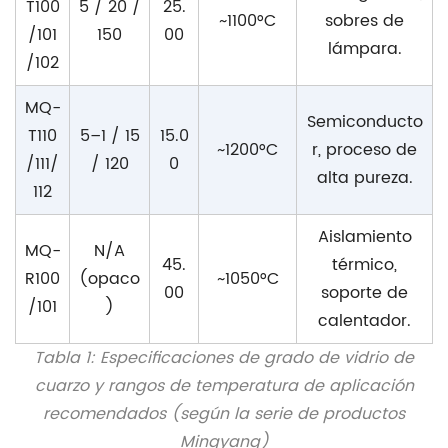
T100
5 / 20 /
25.
~1100°C
sobres de
/101
150
00
lámpara.
/102
MQ-
Semiconducto
T110
5–1 / 15
15.0
~1200°C
r, proceso de
/111/
/ 120
0
alta pureza.
112
Aislamiento
MQ-
N/A
45.
térmico,
R100
(opaco
~1050°C
00
soporte de
/101
)
calentador.
Tabla 1: Especificaciones de grado de vidrio de
cuarzo y rangos de temperatura de aplicación
recomendados (según la serie de productos
Mingyang)