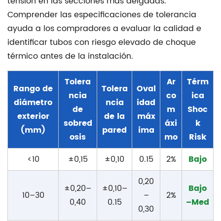
tensión en las secciones más delgadas.
Comprender las especificaciones de tolerancia
ayuda a los compradores a evaluar la calidad e
identificar tubos con riesgo elevado de choque
térmico antes de la instalación.
Tolera
Ar
Térm
Rango de
Tolera
Oval
ncia
co
ica
diámetro
ncia
idad
de
m
Shoc
exterior
de la
máx
sobred
áxi
k
(mm)
pared
ima
osis
mo
Risk
<10
±0,15
±0,10
0.15
2%
Bajo
0,20
±0,20–
±0,10–
Bajo
10–30
–
2%
0,40
0.15
–Med
0,30