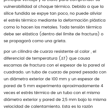
precalentamiento
vulnerabilidad al choque térmico. Debido a que la
para
sílice fundida se expye tan poco, no puede aliviar
instalaciones
el estrés térmico mediante la deformación plástica
de
como lo hacen los metales. Toda tensión térmica
arranque
debe ser elástica (dentro del límite de fractura) o
en
se propagará como una grieta.
frío
5
por un
cilindro de cuarzo resistente al calor
, el
Diseño
diferencial de temperatura (ΔT) que causa
de
escamas de fractura con el espesor de la pared al
soporte
cuadrado. un
tubo de cuarzo de pared pesada
con
mecánico:
un diámetro exterior de 100 mm y un espesor de
prevención
pared de 5 mm experimenta aproximadamente
4
de
veces el estrés térmico
de un tubo con el mismo
la
diámetro exterior y pared de 2,5 mm bajo la misma
concentración
velocidad de calentamiento. Esta es la razón