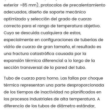
cuarzo
exterior >85 mm), protocolos de precalentamiento
de
adecuados, diseño de soporte mecánico
horno
optimizado y selección del grado de cuarzo
de
correcto para el rango de temperatura objetivo.
gran
Cuyo se descuida cualquiera de estos,
tamaño
especialmente en configuraciones de tuberías de
2
vidrio de cuarzo de gran tamaño, el resultado es
Por
una fractura catastrófica causada por la
qué
expansión térmica diferencial a lo largo de la
los
sección transversal de la pared del tubo.
tubos
de
Tubo de cuarzo para horno.
Las fallas por choque
gran
térmico representan una parte desproporcionada
tamaño
de los tiempos de inactividad no planificados en
son
los procesos industriales de alta temperatura. A
más
diferencia de los tubos de diámetro estándar,
vulnerables: